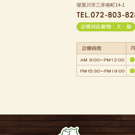
寝屋川市三井南町14-1
せ
始めました
知らせ
らせ