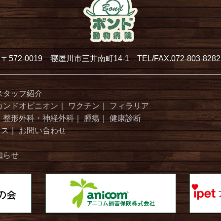
〒572-0019 寝屋川市三井南町14-1 TEL/FAX.072-803-8282
スタッフ紹介
カンドオピニオン
｜
ワクチン
｜
フィラリア
｜
整形外科・神経外科
｜
腫瘍
｜
健康診断
セス
｜
お問い合わせ
知らせ