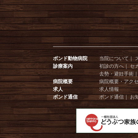
2021年01月7日
今週のお花
2020年12月22日
今週のお花
2020年12月10日
今週のお花
2020年11月29日
今週のお花
2020年11月14日
今週のお花
ボンド動物病院
当院について
｜
2020年10月26日
今週のお花
診療案内
初診の方へ
｜
セ
去勢・避妊手術
病院概要
病院概要・アク
求人
求人情報
ボンド通信
ボンド通信
｜
お