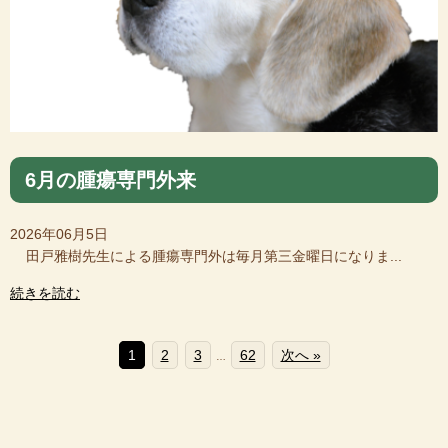
6月の腫瘍専門外来
2026年06月5日
田戸雅樹先生による腫瘍専門外は毎月第三金曜日になりま...
続きを読む
1
2
3
62
次へ »
…