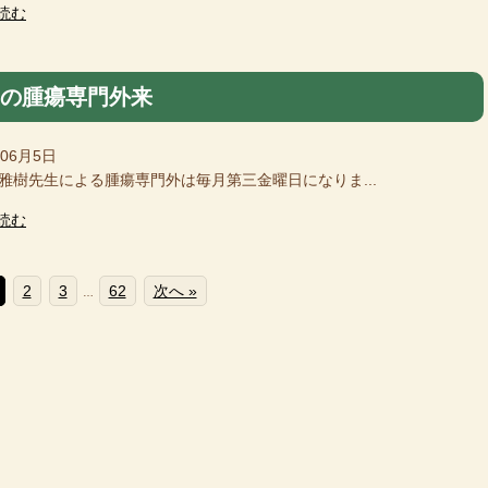
読む
月の腫瘍専門外来
年06月5日
樹先生による腫瘍専門外は毎月第三金曜日になりま...
読む
2
3
62
次へ »
…