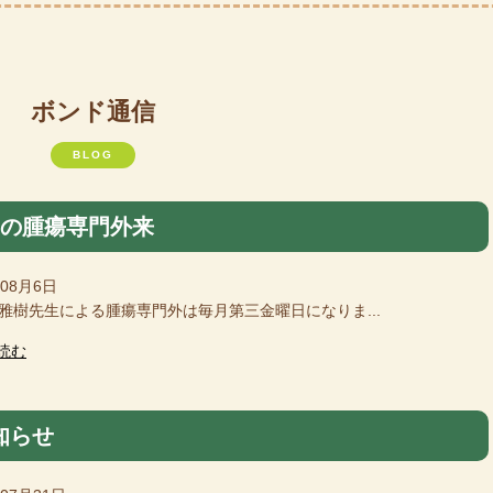
ボンド通信
BLOG
月の腫瘍専門外来
年08月6日
樹先生による腫瘍専門外は毎月第三金曜日になりま...
読む
知らせ