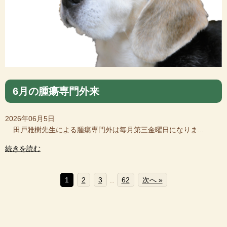
6月の腫瘍専門外来
2026年06月5日
田戸雅樹先生による腫瘍専門外は毎月第三金曜日になりま...
続きを読む
1
2
3
62
次へ »
…