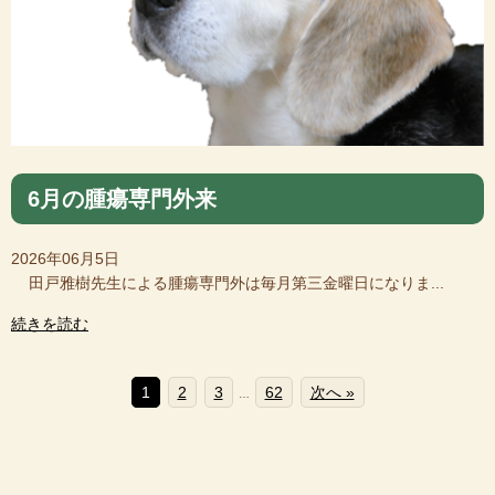
6月の腫瘍専門外来
2026年06月5日
田戸雅樹先生による腫瘍専門外は毎月第三金曜日になりま...
続きを読む
1
2
3
62
次へ »
…