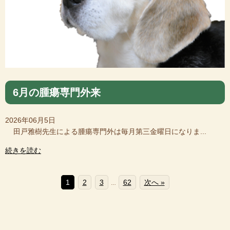
6月の腫瘍専門外来
2026年06月5日
田戸雅樹先生による腫瘍専門外は毎月第三金曜日になりま...
続きを読む
1
2
3
62
次へ »
…