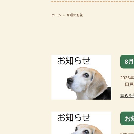
ホーム
＞ 今週のお花
8
2026
田戸雅
続きを
お