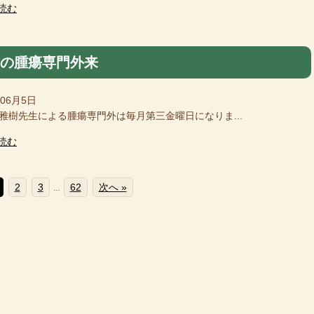
読む
月の腫瘍専門外来
年06月5日
樹先生による腫瘍専門外は毎月第三金曜日になりま...
読む
2
3
62
次へ »
…