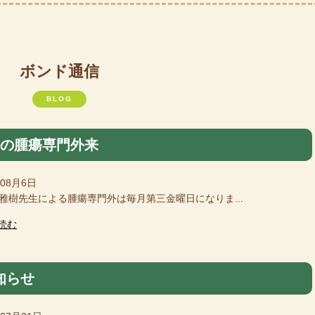
ボンド通信
BLOG
月の腫瘍専門外来
年08月6日
樹先生による腫瘍専門外は毎月第三金曜日になりま...
読む
知らせ