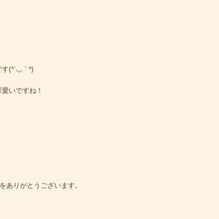
´◡｀​*)
可愛いですね！
花をありがとうございます。