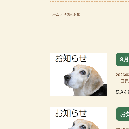
ホーム
＞ 今週のお花
8
2026
田戸雅
続きを
お