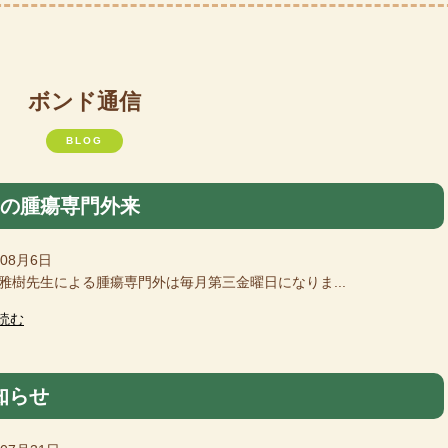
ボンド通信
BLOG
月の腫瘍専門外来
年08月6日
樹先生による腫瘍専門外は毎月第三金曜日になりま...
読む
知らせ