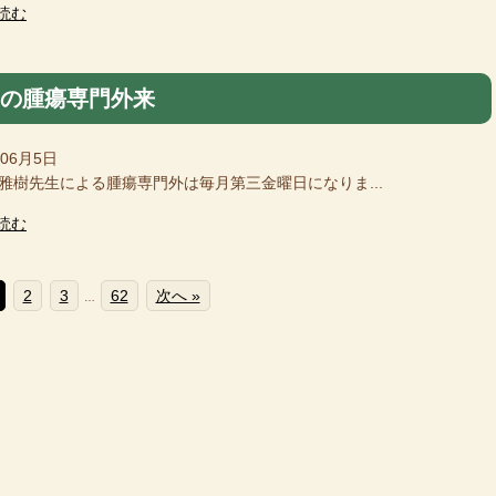
読む
月の腫瘍専門外来
年06月5日
樹先生による腫瘍専門外は毎月第三金曜日になりま...
読む
2
3
62
次へ »
…