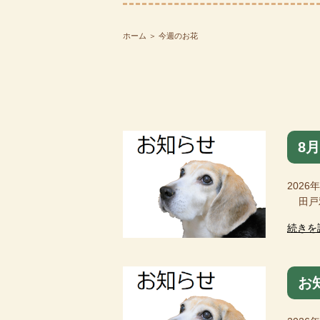
ホーム
＞ 今週のお花
8
2026
田戸雅
続きを
お