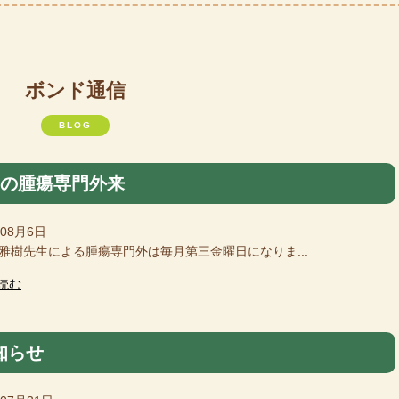
ボンド通信
BLOG
月の腫瘍専門外来
年08月6日
樹先生による腫瘍専門外は毎月第三金曜日になりま...
読む
知らせ