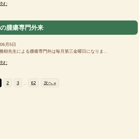
読む
月の腫瘍専門外来
年06月5日
樹先生による腫瘍専門外は毎月第三金曜日になりま...
読む
2
3
62
次へ »
…