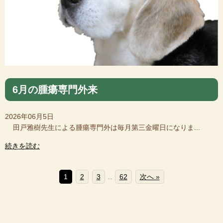
6月の腫瘍専門外来
2026年06月5日
田戸雅樹先生による腫瘍専門外は毎月第三金曜日になりま...
続きを読む
1
2
3
62
次へ »
…