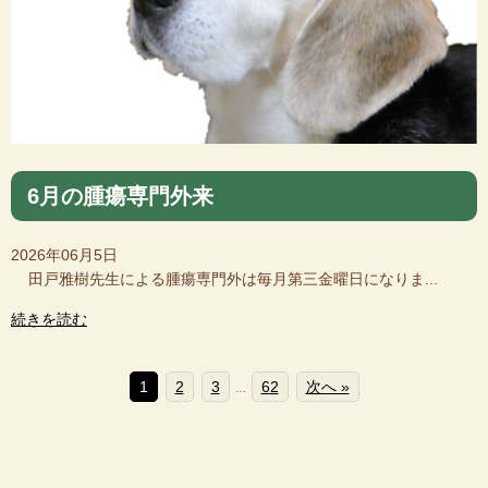
6月の腫瘍専門外来
2026年06月5日
田戸雅樹先生による腫瘍専門外は毎月第三金曜日になりま...
続きを読む
1
2
3
62
次へ »
…