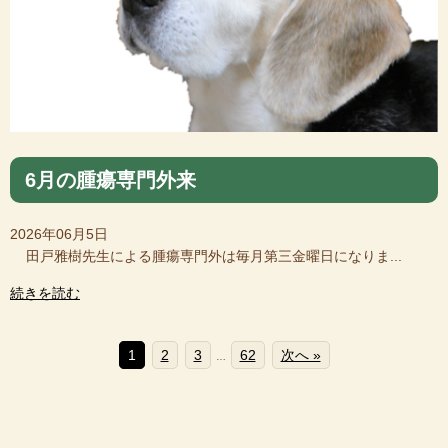
6月の腫瘍専門外来
2026年06月5日
田戸雅樹先生による腫瘍専門外は毎月第三金曜日になりま...
続きを読む
1
2
3
62
次へ »
…