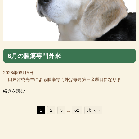
6月の腫瘍専門外来
2026年06月5日
田戸雅樹先生による腫瘍専門外は毎月第三金曜日になりま...
続きを読む
1
2
3
62
次へ »
…