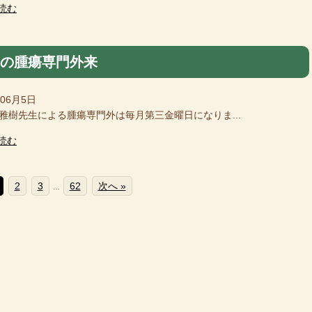
読む
月の腫瘍専門外来
年06月5日
樹先生による腫瘍専門外は毎月第三金曜日になりま...
読む
2
3
62
次へ »
…