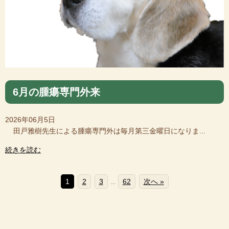
6月の腫瘍専門外来
2026年06月5日
田戸雅樹先生による腫瘍専門外は毎月第三金曜日になりま...
続きを読む
1
2
3
62
次へ »
…