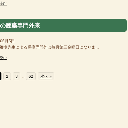
読む
月の腫瘍専門外来
年06月5日
樹先生による腫瘍専門外は毎月第三金曜日になりま...
読む
2
3
62
次へ »
…