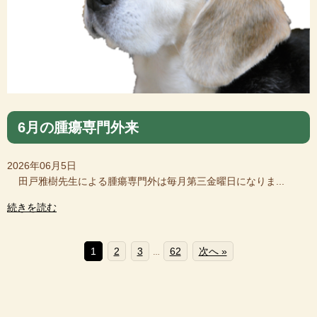
6月の腫瘍専門外来
2026年06月5日
田戸雅樹先生による腫瘍専門外は毎月第三金曜日になりま...
続きを読む
1
2
3
62
次へ »
…